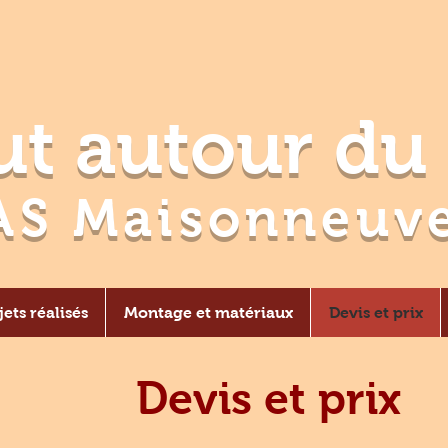
t autour du 
AS Maisonneuve
jets réalisés
Montage et matériaux
Devis et prix
Devis et prix